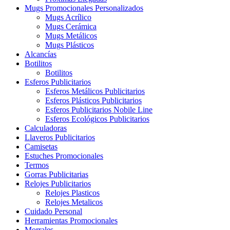
Mugs Promocionales Personalizados
Mugs Acrílico
Mugs Cerámica
Mugs Metálicos
Mugs Plásticos
Alcancías
Botilitos
Botilitos
Esferos Publicitarios
Esferos Metálicos Publicitarios
Esferos Plásticos Publicitarios
Esferos Publicitarios Nobile Line
Esferos Ecológicos Publicitarios
Calculadoras
Llaveros Publicitarios
Camisetas
Estuches Promocionales
Termos
Gorras Publicitarias
Relojes Publicitarios
Relojes Plasticos
Relojes Metalicos
Cuidado Personal
Herramientas Promocionales
Morrales