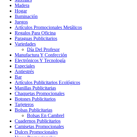
Madera
Hogar
Iluminación
Juegos
Artículos Promocionales Metálicos
Regalos Para Oficina
Paraguas Publicitarios
Variedades
Día Del Profesor
Manufactura Y Confección
Electrónicos Y Tecnología
Especiales
Antiestrés
Bar
Artículos Publicitarios Ecológicos
Manillas Publicitarias
Chaquetas Promocionales
Botones Publicitarios
Tarjeteros
Bolsas Publicitarias
Bolsas En Cambrel
Cuadernos Publicitarios
Camisetas Promocionales
Dulces Promocionales