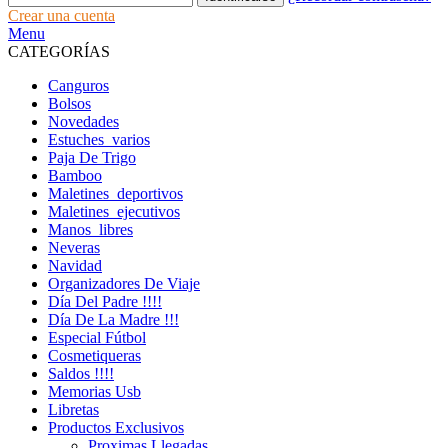
Crear una cuenta
Menu
CATEGORÍAS
Canguros
Bolsos
Novedades
Estuches_varios
Paja De Trigo
Bamboo
Maletines_deportivos
Maletines_ejecutivos
Manos_libres
Neveras
Navidad
Organizadores De Viaje
Día Del Padre !!!!
Día De La Madre !!!
Especial Fútbol
Cosmetiqueras
Saldos !!!!
Memorias Usb
Libretas
Productos Exclusivos
Proximas Llegadas