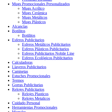
Mugs Promocionales Personalizados
Mugs Acrílico
Mugs Cerámica
Mugs Metálicos
Mugs Plásticos
Alcancías
Botilitos
Botilitos
Esferos Publicitarios
Esferos Metálicos Publicitarios
Esferos Plásticos Publicitarios
Esferos Publicitarios Nobile Line
Esferos Ecológicos Publicitarios
Calculadoras
Llaveros Publicitarios
Camisetas
Estuches Promocionales
Termos
Gorras Publicitarias
Relojes Publicitarios
Relojes Plasticos
Relojes Metalicos
Cuidado Personal
Herramientas Promocionales
Morrales