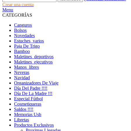
Crear una cuenta
Menu
CATEGORÍAS
Canguros
Bolsos
Novedades
Estuches_varios
Paja De Trigo
Bamboo
Maletines_deportivos
Maletines_ejecutivos
Manos_libres
Neveras
Navidad
Organizadores De Viaje
Día Del Padre !!!!
Día De La Madre !!!
Especial Fútbol
Cosmetiqueras
Saldos !!!!
Memorias Usb
Libretas
Productos Exclusivos
Proximas Llegadas