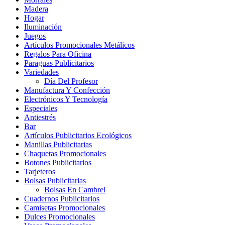
Madera
Hogar
Iluminación
Juegos
Artículos Promocionales Metálicos
Regalos Para Oficina
Paraguas Publicitarios
Variedades
Día Del Profesor
Manufactura Y Confección
Electrónicos Y Tecnología
Especiales
Antiestrés
Bar
Artículos Publicitarios Ecológicos
Manillas Publicitarias
Chaquetas Promocionales
Botones Publicitarios
Tarjeteros
Bolsas Publicitarias
Bolsas En Cambrel
Cuadernos Publicitarios
Camisetas Promocionales
Dulces Promocionales