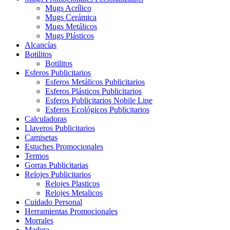
Mugs Acrílico
Mugs Cerámica
Mugs Metálicos
Mugs Plásticos
Alcancías
Botilitos
Botilitos
Esferos Publicitarios
Esferos Metálicos Publicitarios
Esferos Plásticos Publicitarios
Esferos Publicitarios Nobile Line
Esferos Ecológicos Publicitarios
Calculadoras
Llaveros Publicitarios
Camisetas
Estuches Promocionales
Termos
Gorras Publicitarias
Relojes Publicitarios
Relojes Plasticos
Relojes Metalicos
Cuidado Personal
Herramientas Promocionales
Morrales
Madera