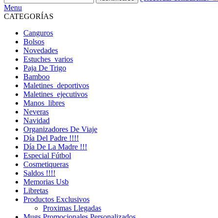
Menu
CATEGORÍAS
Canguros
Bolsos
Novedades
Estuches_varios
Paja De Trigo
Bamboo
Maletines_deportivos
Maletines_ejecutivos
Manos_libres
Neveras
Navidad
Organizadores De Viaje
Día Del Padre !!!!
Día De La Madre !!!
Especial Fútbol
Cosmetiqueras
Saldos !!!!
Memorias Usb
Libretas
Productos Exclusivos
Proximas Llegadas
Mugs Promocionales Personalizados