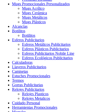
Mugs Promocionales Personalizados
Mugs Acrílico
Mugs Cerámica
Mugs Metálicos
Mugs Plásticos
Alcancías
Botilitos
Botilitos
Esferos Publicitarios
Esferos Metálicos Publicitarios
Esferos Plásticos Publicitarios
Esferos Publicitarios Nobile Line
Esferos Ecológicos Publicitarios
Calculadoras
Llaveros Publicitarios
Camisetas
Estuches Promocionales
Termos
Gorras Publicitarias
Relojes Publicitarios
Relojes Plasticos
Relojes Metalicos
Cuidado Personal
Herramientas Promocionales
Morrales