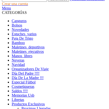
Crear una cuenta
Menu
CATEGORÍAS
Canguros
Bolsos
Novedades
Estuches_varios
Paja De Trigo
Bamboo
Maletines_deportivos
Maletines_ejecutivos
Manos_libres
Neveras
Navidad
Organizadores De Viaje
Día Del Padre !!!!
Día De La Madre !!!
Especial Fútbol
Cosmetiqueras
Saldos !!!!
Memorias Usb
Libretas
Productos Exclusivos
Proximas Llegadas