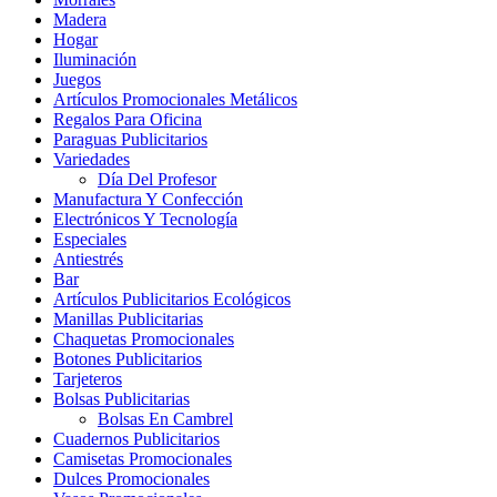
Madera
Hogar
Iluminación
Juegos
Artículos Promocionales Metálicos
Regalos Para Oficina
Paraguas Publicitarios
Variedades
Día Del Profesor
Manufactura Y Confección
Electrónicos Y Tecnología
Especiales
Antiestrés
Bar
Artículos Publicitarios Ecológicos
Manillas Publicitarias
Chaquetas Promocionales
Botones Publicitarios
Tarjeteros
Bolsas Publicitarias
Bolsas En Cambrel
Cuadernos Publicitarios
Camisetas Promocionales
Dulces Promocionales