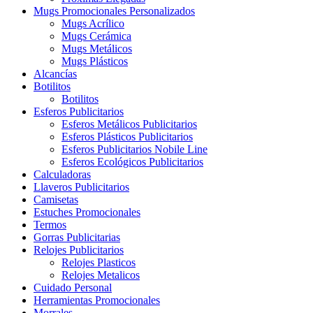
Mugs Promocionales Personalizados
Mugs Acrílico
Mugs Cerámica
Mugs Metálicos
Mugs Plásticos
Alcancías
Botilitos
Botilitos
Esferos Publicitarios
Esferos Metálicos Publicitarios
Esferos Plásticos Publicitarios
Esferos Publicitarios Nobile Line
Esferos Ecológicos Publicitarios
Calculadoras
Llaveros Publicitarios
Camisetas
Estuches Promocionales
Termos
Gorras Publicitarias
Relojes Publicitarios
Relojes Plasticos
Relojes Metalicos
Cuidado Personal
Herramientas Promocionales
Morrales