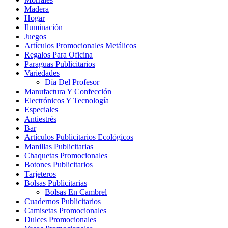
Madera
Hogar
Iluminación
Juegos
Artículos Promocionales Metálicos
Regalos Para Oficina
Paraguas Publicitarios
Variedades
Día Del Profesor
Manufactura Y Confección
Electrónicos Y Tecnología
Especiales
Antiestrés
Bar
Artículos Publicitarios Ecológicos
Manillas Publicitarias
Chaquetas Promocionales
Botones Publicitarios
Tarjeteros
Bolsas Publicitarias
Bolsas En Cambrel
Cuadernos Publicitarios
Camisetas Promocionales
Dulces Promocionales