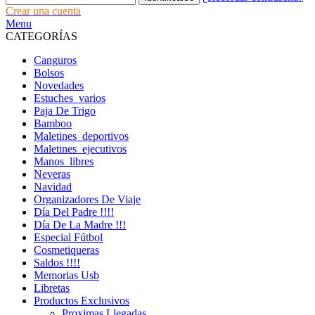
Crear una cuenta
Menu
CATEGORÍAS
Canguros
Bolsos
Novedades
Estuches_varios
Paja De Trigo
Bamboo
Maletines_deportivos
Maletines_ejecutivos
Manos_libres
Neveras
Navidad
Organizadores De Viaje
Día Del Padre !!!!
Día De La Madre !!!
Especial Fútbol
Cosmetiqueras
Saldos !!!!
Memorias Usb
Libretas
Productos Exclusivos
Proximas Llegadas