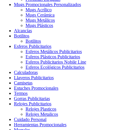
Mugs Promocionales Personalizados
Mugs Acrílico
Mugs Cerámica
Mugs Metálicos
Mugs Plásticos
Alcancías
Botilitos
Botilitos
Esferos Publicitarios
Esferos Metálicos Publicitarios
Esferos Plásticos Publicitarios
Esferos Publicitarios Nobile Line
Esferos Ecológicos Publicitarios
Calculadoras
Llaveros Publicitarios
Camisetas
Estuches Promocionales
Termos
Gorras Publicitarias
Relojes Publicitarios
Relojes Plasticos
Relojes Metalicos
Cuidado Personal
Herramientas Promocionales
Morrales