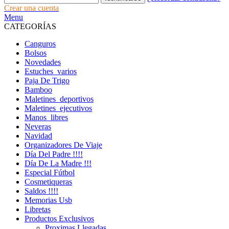
Crear una cuenta
Menu
CATEGORÍAS
Canguros
Bolsos
Novedades
Estuches_varios
Paja De Trigo
Bamboo
Maletines_deportivos
Maletines_ejecutivos
Manos_libres
Neveras
Navidad
Organizadores De Viaje
Día Del Padre !!!!
Día De La Madre !!!
Especial Fútbol
Cosmetiqueras
Saldos !!!!
Memorias Usb
Libretas
Productos Exclusivos
Proximas Llegadas