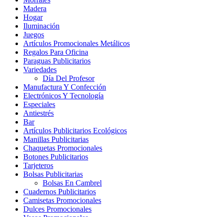
Madera
Hogar
Iluminación
Juegos
Artículos Promocionales Metálicos
Regalos Para Oficina
Paraguas Publicitarios
Variedades
Día Del Profesor
Manufactura Y Confección
Electrónicos Y Tecnología
Especiales
Antiestrés
Bar
Artículos Publicitarios Ecológicos
Manillas Publicitarias
Chaquetas Promocionales
Botones Publicitarios
Tarjeteros
Bolsas Publicitarias
Bolsas En Cambrel
Cuadernos Publicitarios
Camisetas Promocionales
Dulces Promocionales