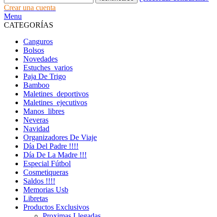
Crear una cuenta
Menu
CATEGORÍAS
Canguros
Bolsos
Novedades
Estuches_varios
Paja De Trigo
Bamboo
Maletines_deportivos
Maletines_ejecutivos
Manos_libres
Neveras
Navidad
Organizadores De Viaje
Día Del Padre !!!!
Día De La Madre !!!
Especial Fútbol
Cosmetiqueras
Saldos !!!!
Memorias Usb
Libretas
Productos Exclusivos
Proximas Llegadas