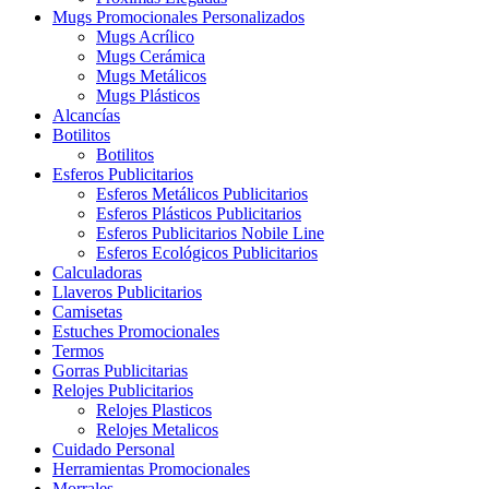
Mugs Promocionales Personalizados
Mugs Acrílico
Mugs Cerámica
Mugs Metálicos
Mugs Plásticos
Alcancías
Botilitos
Botilitos
Esferos Publicitarios
Esferos Metálicos Publicitarios
Esferos Plásticos Publicitarios
Esferos Publicitarios Nobile Line
Esferos Ecológicos Publicitarios
Calculadoras
Llaveros Publicitarios
Camisetas
Estuches Promocionales
Termos
Gorras Publicitarias
Relojes Publicitarios
Relojes Plasticos
Relojes Metalicos
Cuidado Personal
Herramientas Promocionales
Morrales