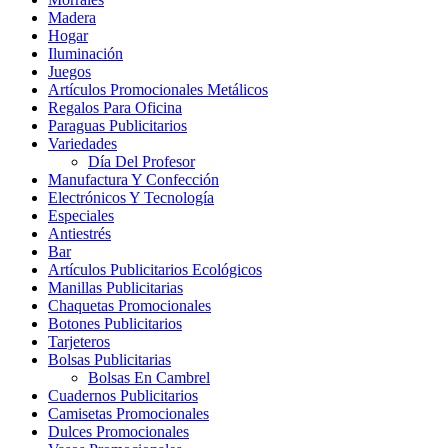
Madera
Hogar
Iluminación
Juegos
Artículos Promocionales Metálicos
Regalos Para Oficina
Paraguas Publicitarios
Variedades
Día Del Profesor
Manufactura Y Confección
Electrónicos Y Tecnología
Especiales
Antiestrés
Bar
Artículos Publicitarios Ecológicos
Manillas Publicitarias
Chaquetas Promocionales
Botones Publicitarios
Tarjeteros
Bolsas Publicitarias
Bolsas En Cambrel
Cuadernos Publicitarios
Camisetas Promocionales
Dulces Promocionales