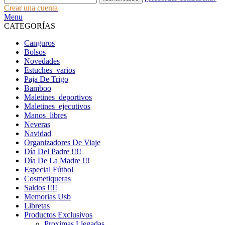
Crear una cuenta
Menu
CATEGORÍAS
Canguros
Bolsos
Novedades
Estuches_varios
Paja De Trigo
Bamboo
Maletines_deportivos
Maletines_ejecutivos
Manos_libres
Neveras
Navidad
Organizadores De Viaje
Día Del Padre !!!!
Día De La Madre !!!
Especial Fútbol
Cosmetiqueras
Saldos !!!!
Memorias Usb
Libretas
Productos Exclusivos
Proximas Llegadas