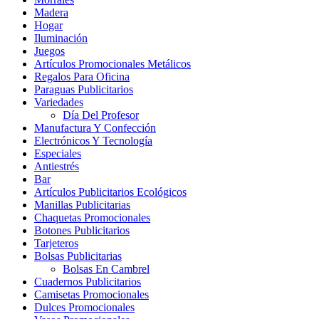
Madera
Hogar
Iluminación
Juegos
Artículos Promocionales Metálicos
Regalos Para Oficina
Paraguas Publicitarios
Variedades
Día Del Profesor
Manufactura Y Confección
Electrónicos Y Tecnología
Especiales
Antiestrés
Bar
Artículos Publicitarios Ecológicos
Manillas Publicitarias
Chaquetas Promocionales
Botones Publicitarios
Tarjeteros
Bolsas Publicitarias
Bolsas En Cambrel
Cuadernos Publicitarios
Camisetas Promocionales
Dulces Promocionales