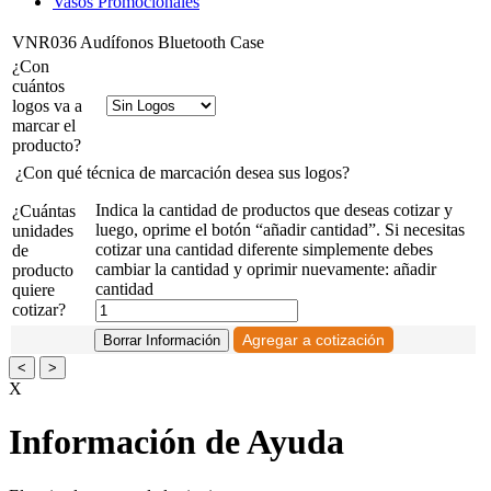
Vasos Promocionales
VNR036 Audífonos Bluetooth Case
¿Con
cuántos
logos va a
marcar el
producto?
¿Con qué técnica de marcación desea sus logos?
Indica la cantidad de productos que deseas cotizar y
¿Cuántas
luego, oprime el botón “añadir cantidad”. Si necesitas
unidades
cotizar una cantidad diferente simplemente debes
de
cambiar la cantidad y oprimir nuevamente: añadir
producto
cantidad
quiere
cotizar?
<
>
X
Información de Ayuda