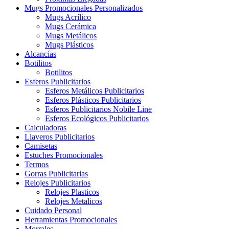
Mugs Promocionales Personalizados
Mugs Acrílico
Mugs Cerámica
Mugs Metálicos
Mugs Plásticos
Alcancías
Botilitos
Botilitos
Esferos Publicitarios
Esferos Metálicos Publicitarios
Esferos Plásticos Publicitarios
Esferos Publicitarios Nobile Line
Esferos Ecológicos Publicitarios
Calculadoras
Llaveros Publicitarios
Camisetas
Estuches Promocionales
Termos
Gorras Publicitarias
Relojes Publicitarios
Relojes Plasticos
Relojes Metalicos
Cuidado Personal
Herramientas Promocionales
Morrales