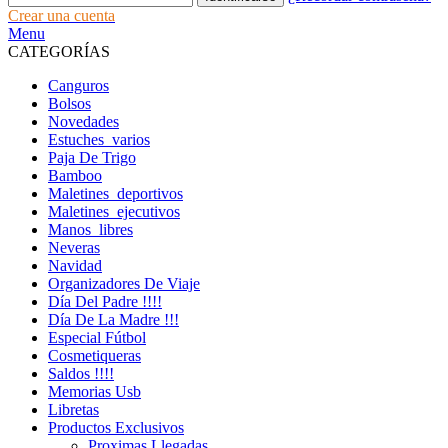
Crear una cuenta
Menu
CATEGORÍAS
Canguros
Bolsos
Novedades
Estuches_varios
Paja De Trigo
Bamboo
Maletines_deportivos
Maletines_ejecutivos
Manos_libres
Neveras
Navidad
Organizadores De Viaje
Día Del Padre !!!!
Día De La Madre !!!
Especial Fútbol
Cosmetiqueras
Saldos !!!!
Memorias Usb
Libretas
Productos Exclusivos
Proximas Llegadas