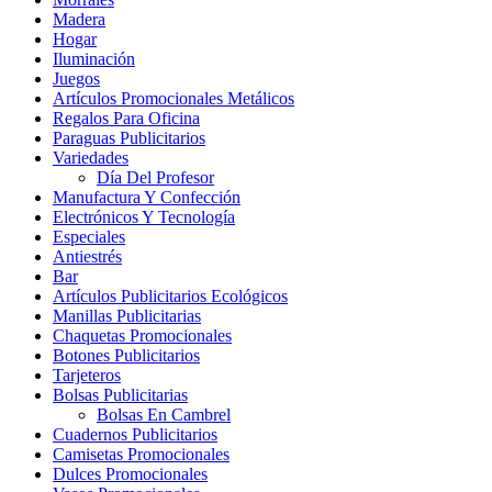
Madera
Hogar
Iluminación
Juegos
Artículos Promocionales Metálicos
Regalos Para Oficina
Paraguas Publicitarios
Variedades
Día Del Profesor
Manufactura Y Confección
Electrónicos Y Tecnología
Especiales
Antiestrés
Bar
Artículos Publicitarios Ecológicos
Manillas Publicitarias
Chaquetas Promocionales
Botones Publicitarios
Tarjeteros
Bolsas Publicitarias
Bolsas En Cambrel
Cuadernos Publicitarios
Camisetas Promocionales
Dulces Promocionales