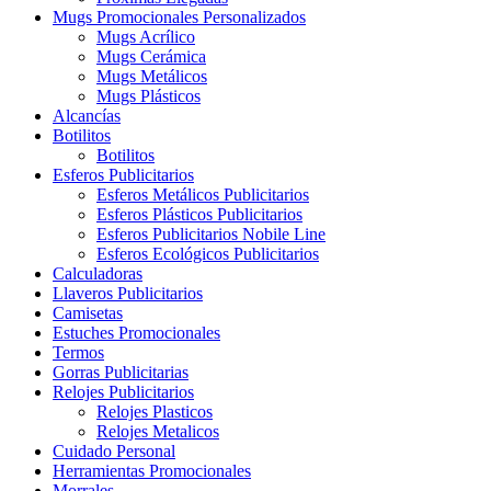
Mugs Promocionales Personalizados
Mugs Acrílico
Mugs Cerámica
Mugs Metálicos
Mugs Plásticos
Alcancías
Botilitos
Botilitos
Esferos Publicitarios
Esferos Metálicos Publicitarios
Esferos Plásticos Publicitarios
Esferos Publicitarios Nobile Line
Esferos Ecológicos Publicitarios
Calculadoras
Llaveros Publicitarios
Camisetas
Estuches Promocionales
Termos
Gorras Publicitarias
Relojes Publicitarios
Relojes Plasticos
Relojes Metalicos
Cuidado Personal
Herramientas Promocionales
Morrales