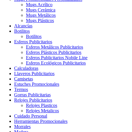
Mugs Acrílico
Mugs Cerámica
Mugs Metálicos
Mugs Plásticos
Alcancías
Botilitos
Botilitos
Esferos Publicitarios
Esferos Metálicos Publicitarios
Esferos Plásticos Publicitarios
Esferos Publicitarios Nobile Line
Esferos Ecológicos Publicitarios
Calculadoras
Llaveros Publicitarios
Camisetas
Estuches Promocionales
Termos
Gorras Publicitarias
Relojes Publicitarios
Relojes Plasticos
Relojes Metalicos
Cuidado Personal
Herramientas Promocionales
Morrales
Madera