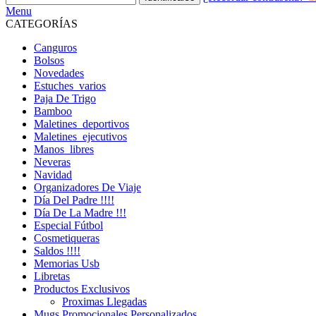
Menu
CATEGORÍAS
Canguros
Bolsos
Novedades
Estuches_varios
Paja De Trigo
Bamboo
Maletines_deportivos
Maletines_ejecutivos
Manos_libres
Neveras
Navidad
Organizadores De Viaje
Día Del Padre !!!!
Día De La Madre !!!
Especial Fútbol
Cosmetiqueras
Saldos !!!!
Memorias Usb
Libretas
Productos Exclusivos
Proximas Llegadas
Mugs Promocionales Personalizados